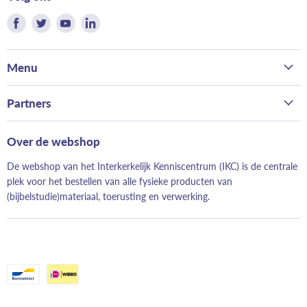
Vind
Vind
Vind
Vind
ons
ons
ons
ons
op
op
op
op
Menu
Facebook
Twitter
Youtube
LinkedIn
Home
Partners
Kerk
Bond van Hervormde Zondagsscholen
Gezin
Over de webshop
Landelijk Contact Jeugdwerk
School
De webshop van het Interkerkelijk Kenniscentrum (IKC) is de centrale
Hervormd Jeugdwerk
Evangelisatie
plek voor het bestellen van alle fysieke producten van
Evangeliestek
(bijbelstudie)materiaal, toerusting en verwerking.
Just Read It!
Geloofwaardig opvoeden
Elke Dag Nieuw
Moeskruid