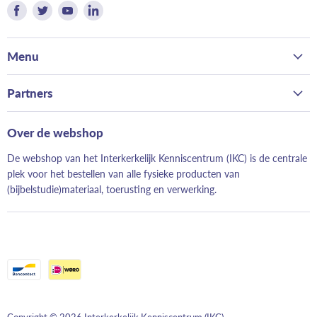
Vind
Vind
Vind
Vind
ons
ons
ons
ons
op
op
op
op
Menu
Facebook
Twitter
Youtube
LinkedIn
Home
Partners
Kerk
Bond van Hervormde Zondagsscholen
Gezin
Over de webshop
Landelijk Contact Jeugdwerk
School
De webshop van het Interkerkelijk Kenniscentrum (IKC) is de centrale
Hervormd Jeugdwerk
Evangelisatie
plek voor het bestellen van alle fysieke producten van
Evangeliestek
(bijbelstudie)materiaal, toerusting en verwerking.
Just Read It!
Geloofwaardig opvoeden
Elke Dag Nieuw
Moeskruid