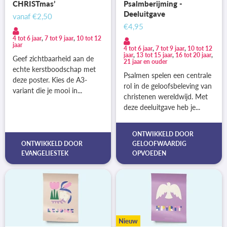
CHRISTmas’
Psalmberijming -
Deeluitgave
vanaf
€2,50
€4,95
4 tot 6 jaar
,
7 tot 9 jaar
,
10 tot 12
jaar
4 tot 6 jaar
,
7 tot 9 jaar
,
10 tot 12
jaar
,
13 tot 15 jaar
,
16 tot 20 jaar
,
Geef zichtbaarheid aan de
21 jaar en ouder
echte kerstboodschap met
Psalmen spelen een centrale
deze poster. Kies de A3-
rol in de geloofsbeleving van
variant die je mooi in...
christenen wereldwijd. Met
deze deeluitgave heb je...
ONTWIKKELD DOOR
ONTWIKKELD DOOR
GELOOFWAARDIG
EVANGELIESTEK
OPVOEDEN
Nieuw