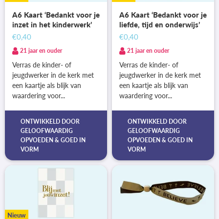
A6 Kaart ‘Bedankt voor je
A6 Kaart ‘Bedankt voor je
inzet in het kinderwerk’
liefde, tijd en onderwijs’
€0,40
€0,40
21 jaar en ouder
21 jaar en ouder
Verras de kinder- of
Verras de kinder- of
jeugdwerker in de kerk met
jeugdwerker in de kerk met
een kaartje als blijk van
een kaartje als blijk van
waardering voor...
waardering voor...
ONTWIKKELD DOOR
ONTWIKKELD DOOR
GELOOFWAARDIG
GELOOFWAARDIG
OPVOEDEN
&
GOED IN
OPVOEDEN
&
GOED IN
VORM
VORM
Nieuw