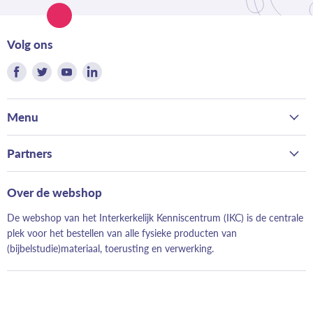
Volg ons
Vind
Vind
Vind
Vind
ons
ons
ons
ons
op
op
op
op
Menu
Facebook
Twitter
Youtube
LinkedIn
Home
Partners
Kerk
Bond van Hervormde Zondagsscholen
Gezin
Over de webshop
Landelijk Contact Jeugdwerk
School
De webshop van het Interkerkelijk Kenniscentrum (IKC) is de centrale
Hervormd Jeugdwerk
Evangelisatie
plek voor het bestellen van alle fysieke producten van
Evangeliestek
(bijbelstudie)materiaal, toerusting en verwerking.
Just Read It!
Geloofwaardig opvoeden
Elke Dag Nieuw