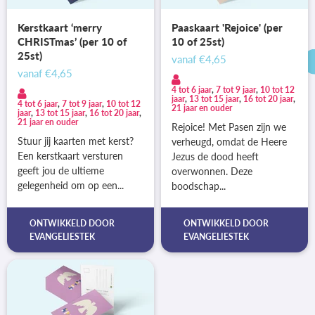
Kerstkaart ‘merry
Paaskaart 'Rejoice' (per
CHRISTmas’ (per 10 of
10 of 25st)
25st)
vanaf
€4,65
vanaf
€4,65
4 tot 6 jaar
,
7 tot 9 jaar
,
10 tot 12
jaar
,
13 tot 15 jaar
,
16 tot 20 jaar
,
4 tot 6 jaar
,
7 tot 9 jaar
,
10 tot 12
21 jaar en ouder
jaar
,
13 tot 15 jaar
,
16 tot 20 jaar
,
21 jaar en ouder
Rejoice! Met Pasen zijn we
Stuur jij kaarten met kerst?
verheugd, omdat de Heere
Een kerstkaart versturen
Jezus de dood heeft
geeft jou de ultieme
overwonnen. Deze
gelegenheid om op een...
boodschap...
ONTWIKKELD DOOR
ONTWIKKELD DOOR
EVANGELIESTEK
EVANGELIESTEK