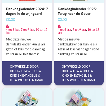
Dankdagkalender 2024: 7
Dankdagkalender 2025:
dagen in de wijngaard
Terug naar de Gever
€0,00
€0,00
4 tot 6 jaar
,
7 tot 9 jaar
,
10 tot 12
4 tot 6 jaar
,
7 tot 9 jaar
,
10 tot 12
jaar
jaar
Met deze nieuwe
Met de nieuwe
dankdagkalender kun je als
dankdagkalender kun je als
gezin of klas rond dankdag
gezin of klas vier dagen rond
stilstaan bij het thema:...
dankdag stilstaan bij...
ONTWIKKELD DOOR
ONTWIKKELD DOOR
HHJO
&
HJW
&
JBGG
&
HHJO
&
HJW
&
JBGG
&
KIND EN EVANGELIE
&
KIND EN EVANGELIE
&
LCJ
&
WOORD EN DAAD
LCJ
&
WOORD EN DAAD