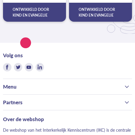
ONTWIKKELD DOOR
ONTWIKKELD DOOR
KIND EN EVANGELIE
KIND EN EVANGELIE
Volg ons
Vind
Vind
Vind
Vind
ons
ons
ons
ons
op
op
op
op
Menu
Facebook
Twitter
Youtube
LinkedIn
Home
Partners
Kerk
Bond van Hervormde Zondagsscholen
Gezin
Over de webshop
Landelijk Contact Jeugdwerk
School
De webshop van het Interkerkelijk Kenniscentrum (IKC) is de centrale
Hervormd Jeugdwerk
Evangelisatie