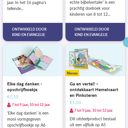
echte bijbelvertaler’ is een
jaar. In het 16 pagina’s
prachtig doeboek voor
tellende...
kinderen van 8 tot 12...
ONTWIKKELD DOOR
ONTWIKKELD DOOR
KIND EN EVANGELIE
KIND EN EVANGELIE
Nieuw
Elke dag danken -
Ga en vertel! –
opschrijfboekje
ontdekkaart Hemelvaart
en Pinksteren
€1,10
€1,10
7 tot 9 jaar
,
10 tot 12 jaar
7 tot 9 jaar
,
10 tot 12 jaar
'Elke dag danken’ is een
Dit uitdeelproduct bestaat
mooi vormgegeven
uit een vijfluik op A5
opschrijfboekje op A6