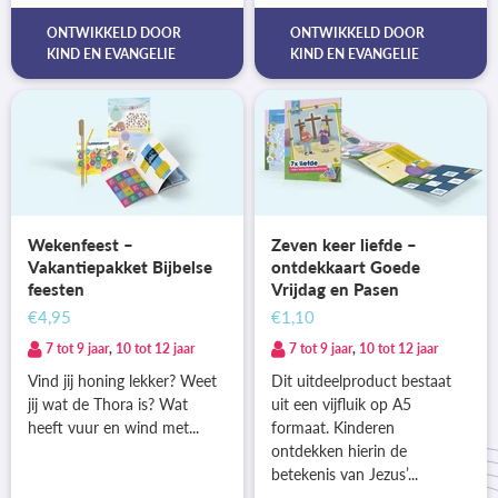
ONTWIKKELD DOOR
ONTWIKKELD DOOR
KIND EN EVANGELIE
KIND EN EVANGELIE
Wekenfeest –
Zeven keer liefde –
Vakantiepakket Bijbelse
ontdekkaart Goede
feesten
Vrijdag en Pasen
€4,95
€1,10
7 tot 9 jaar
,
10 tot 12 jaar
7 tot 9 jaar
,
10 tot 12 jaar
Vind jij honing lekker? Weet
Dit uitdeelproduct bestaat
jij wat de Thora is? Wat
uit een vijfluik op A5
heeft vuur en wind met...
formaat. Kinderen
ontdekken hierin de
betekenis van Jezus’...