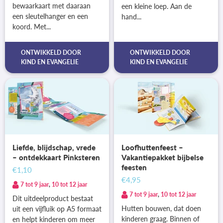
bewaarkaart met daaraan
een kleine loep. Aan de
een sleutelhanger en een
hand...
koord. Met...
ONTWIKKELD DOOR
ONTWIKKELD DOOR
KIND EN EVANGELIE
KIND EN EVANGELIE
Liefde, blijdschap, vrede
Loofhuttenfeest –
– ontdekkaart Pinksteren
Vakantiepakket bijbelse
feesten
€1,10
€4,95
7 tot 9 jaar
,
10 tot 12 jaar
7 tot 9 jaar
,
10 tot 12 jaar
Dit uitdeelproduct bestaat
Hutten bouwen, dat doen
uit een vijfluik op A5 formaat
kinderen graag. Binnen of
en helpt kinderen om meer