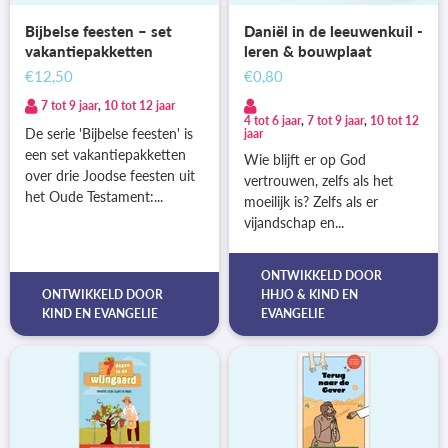
Bijbelse feesten – set
Daniël in de leeuwenkuil -
vakantiepakketten
leren & bouwplaat
€12,50
€0,80
7 tot 9 jaar
,
10 tot 12 jaar
4 tot 6 jaar
,
7 tot 9 jaar
,
10 tot 12
De serie 'Bijbelse feesten' is
jaar
een set vakantiepakketten
Wie blijft er op God
over drie Joodse feesten uit
vertrouwen, zelfs als het
het Oude Testament:...
moeilijk is? Zelfs als er
vijandschap en...
ONTWIKKELD DOOR
ONTWIKKELD DOOR
HHJO
&
KIND EN
KIND EN EVANGELIE
EVANGELIE