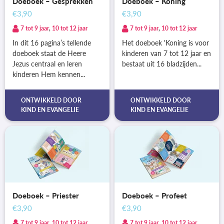
Doeboek – Gesprekken
Doeboek – Koning
€3,90
€3,90
7 tot 9 jaar
,
10 tot 12 jaar
7 tot 9 jaar
,
10 tot 12 jaar
In dit 16 pagina’s tellende
Het doeboek 'Koning is voor
doeboek staat de Heere
kinderen van 7 tot 12 jaar en
Jezus centraal en leren
bestaat uit 16 bladzijden...
kinderen Hem kennen...
ONTWIKKELD DOOR
ONTWIKKELD DOOR
KIND EN EVANGELIE
KIND EN EVANGELIE
Doeboek – Priester
Doeboek – Profeet
€3,90
€3,90
7 tot 9 jaar
,
10 tot 12 jaar
7 tot 9 jaar
,
10 tot 12 jaar