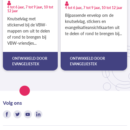
4 tot 6 jaar
,
7 tot 9 jaar
,
10 tot
4 tot 6 jaar
,
7 tot 9 jaar
,
10 tot 12 jaar
12 jaar
Bijpassende envelop om de
Knutselvlag met
knutselvlag, stickers en
stickervel bij de VBW-
evangelisatieansichtkaarten uit
mappen om uit te delen
te delen of rond te brengen bij...
of rond te brengen bij
VBW-vriendjes...
ONTWIKKELD DOOR
ONTWIKKELD DOOR
EVANGELIESTEK
EVANGELIESTEK
Volg ons
Vind
Vind
Vind
Vind
ons
ons
ons
ons
op
op
op
op