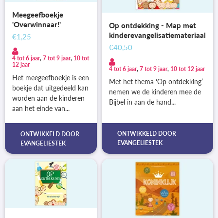
Meegeefboekje
'Overwinnaar!'
Op ontdekking - Map met
kinderevangelisatiemateriaal
€1,25
€40,50
4 tot 6 jaar
,
7 tot 9 jaar
,
10 tot
12 jaar
4 tot 6 jaar
,
7 tot 9 jaar
,
10 tot 12 jaar
Het meegeefboekje is een
Met het thema ‘Op ontdekking’
boekje dat uitgedeeld kan
nemen we de kinderen mee de
worden aan de kinderen
Bijbel in aan de hand...
aan het einde van...
ONTWIKKELD DOOR
ONTWIKKELD DOOR
EVANGELIESTEK
EVANGELIESTEK