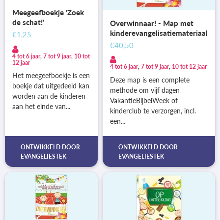
Meegeefboekje 'Zoek
de schat!'
Overwinnaar! - Map met
kinderevangelisatiemateriaal
€1,25
€40,50
4 tot 6 jaar
,
7 tot 9 jaar
,
10 tot
12 jaar
4 tot 6 jaar
,
7 tot 9 jaar
,
10 tot 12 jaar
Het meegeefboekje is een
Deze map is een complete
boekje dat uitgedeeld kan
methode om vijf dagen
worden aan de kinderen
VakantieBijbelWeek of
aan het einde van...
kinderclub te verzorgen, incl.
een...
ONTWIKKELD DOOR
ONTWIKKELD DOOR
EVANGELIESTEK
EVANGELIESTEK