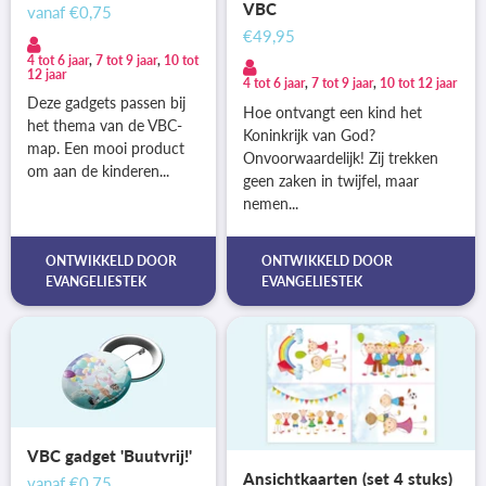
VBC
vanaf
€0,75
€49,95
4 tot 6 jaar
,
7 tot 9 jaar
,
10 tot
12 jaar
4 tot 6 jaar
,
7 tot 9 jaar
,
10 tot 12 jaar
Deze gadgets passen bij
Hoe ontvangt een kind het
het thema van de VBC-
Koninkrijk van God?
map. Een mooi product
Onvoorwaardelijk! Zij trekken
om aan de kinderen...
geen zaken in twijfel, maar
nemen...
ONTWIKKELD DOOR
ONTWIKKELD DOOR
EVANGELIESTEK
EVANGELIESTEK
VBC gadget 'Buutvrij!'
Ansichtkaarten (set 4 stuks)
vanaf
€0,75