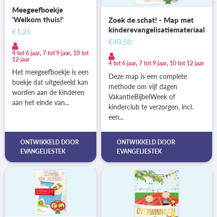
Meegeefboekje
'Welkom thuis!'
Zoek de schat! - Map met
kinderevangelisatiemateriaal
€1,25
€40,50
4 tot 6 jaar
,
7 tot 9 jaar
,
10 tot
12 jaar
4 tot 6 jaar
,
7 tot 9 jaar
,
10 tot 12 jaar
Het meegeefboekje is een
Deze map is een complete
boekje dat uitgedeeld kan
methode om vijf dagen
worden aan de kinderen
VakantieBijbelWeek of
aan het einde van...
kinderclub te verzorgen, incl.
een...
ONTWIKKELD DOOR
ONTWIKKELD DOOR
EVANGELIESTEK
EVANGELIESTEK