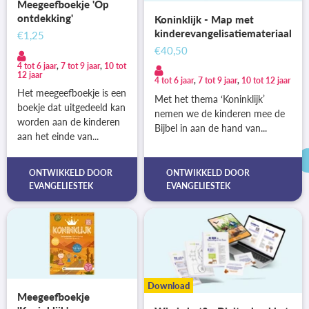
Meegeefboekje 'Op
ontdekking'
Koninklijk - Map met
kinderevangelisatiemateriaal
€1,25
€40,50
4 tot 6 jaar
,
7 tot 9 jaar
,
10 tot
12 jaar
4 tot 6 jaar
,
7 tot 9 jaar
,
10 tot 12 jaar
Het meegeefboekje is een
Met het thema ‘Koninklijk’
boekje dat uitgedeeld kan
nemen we de kinderen mee de
worden aan de kinderen
Bijbel in aan de hand van...
aan het einde van...
ONTWIKKELD DOOR
ONTWIKKELD DOOR
EVANGELIESTEK
EVANGELIESTEK
Download
Meegeefboekje