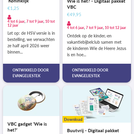
'Koninklijk'
Wie is het? - Digitaal pakket
VBC
€1,25
€49,95
4 tot 6 jaar
,
7 tot 9 jaar
,
10 tot
12 jaar
4 tot 6 jaar
,
7 tot 9 jaar
,
10 tot 12 jaar
Let op: de HSV versie is in
Ontdek op de kinder,-en
bestelling, we verwachten
vakantiebijbelclub samen met
ze half april 2026 weer
de kinderen Wie de Heere Jezus
binnen...
is en hoe...
ONTWIKKELD DOOR
ONTWIKKELD DOOR
EVANGELIESTEK
EVANGELIESTEK
Download
VBC gadget 'Wie is
het?'
Buutvrij - Digitaal pakket