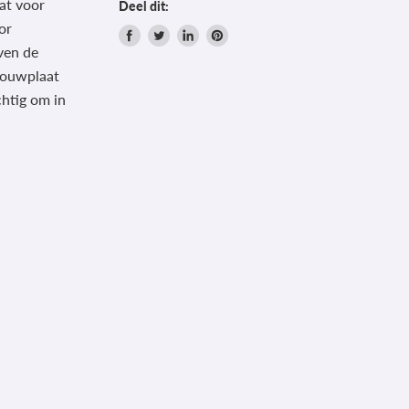
aat voor
Deel dit:
or
ven de
Delen
Tweet
Deel
Pin
via
op
op
op
 bouwplaat
Facebook
Twitter
LinkedIn
Pinterest
htig om in