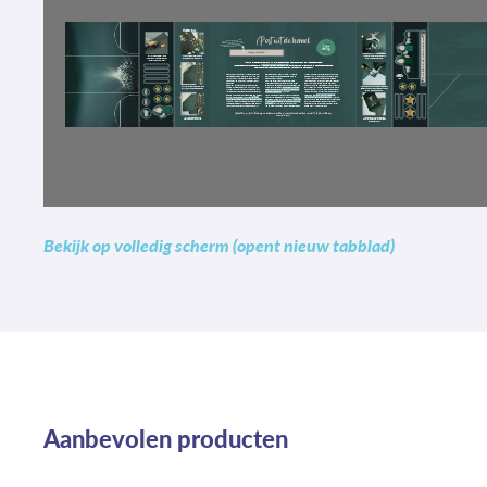
Bekijk op volledig scherm (opent nieuw tabblad)
Aanbevolen producten