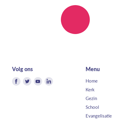
Volg ons
Menu
Vind
Vind
Vind
Vind
Home
ons
ons
ons
ons
Kerk
op
op
op
op
Gezin
Facebook
Twitter
Youtube
LinkedIn
School
Evangelisatie