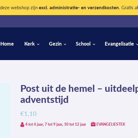
n deze webshop zijn
excl. administratie- en verzendkosten
. Gratis a
Home
Kerk
Gezin
School
Evangelisatie
Post uit de hemel – uitdeel
adventstijd
€1,10
4 tot 6 jaar
,
7 tot 9 jaar
,
10 tot 12 jaar
EVANGELIESTEK