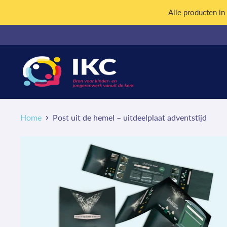
Alle producten i
Home
Post uit de hemel – uitdeelplaat adventstijd