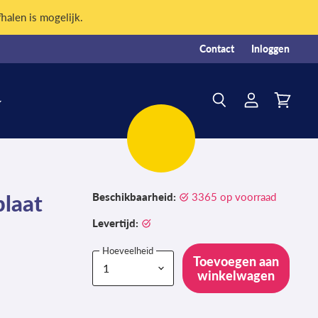
fhalen is mogelijk.
Contact
Inloggen
Account
Winkelw
Zoeken
bekijken
bekijken
plaat
Beschikbaarheid:
3365 op voorraad
Levertijd:
Hoeveelheid
Toevoegen aan
winkelwagen