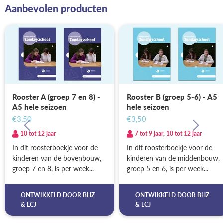
Aanbevolen producten
Rooster A (groep 7 en 8) -
Rooster B (groep 5-6) - A5
A5 hele seizoen
hele seizoen
€3,50
€3,50
10 tot 12 jaar
7 tot 9 jaar
,
10 tot 12 jaar
In dit roosterboekje voor de
In dit roosterboekje voor de
kinderen van de bovenbouw,
kinderen van de middenbouw,
groep 7 en 8, is per week...
groep 5 en 6, is per week...
ONTWIKKELD DOOR
BHZ
ONTWIKKELD DOOR
BHZ
&
LCJ
&
LCJ