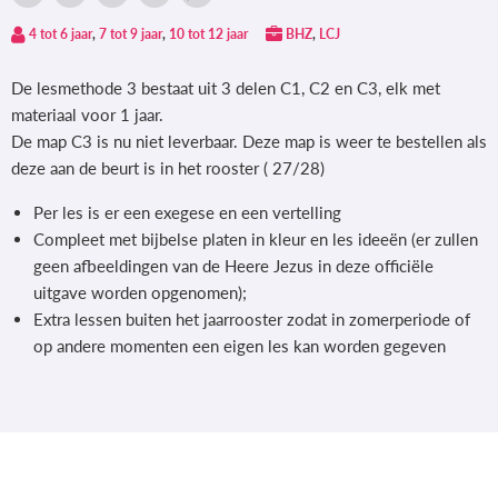
Delen
Tweet
Deel
Pin
Deel
via
op
op
op
via
4 tot 6 jaar
,
7 tot 9 jaar
,
10 tot 12 jaar
BHZ
,
LCJ
Facebook
Twitter
LinkedIn
Pinterest
WhatsApp
De lesmethode 3
bestaat uit 3 delen
C1, C2 en C3,
elk met
materiaal voor 1 jaar.
De map C3 is nu niet leverbaar. Deze map is weer te bestellen als
deze aan de beurt is in het rooster ( 27/28)
Per les is er een exegese en een vertelling
Compleet met bijbelse platen in kleur en les ideeën (er zullen
geen afbeeldingen van de Heere Jezus in deze officiële
uitgave worden opgenomen);
Extra lessen buiten het jaarrooster zodat in zomerperiode of
op andere momenten een eigen les kan worden gegeven