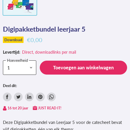
Digipakketbundel leerjaar 5
€0,00
Download
Levertijd:
Direct, downloadlinks per mail
Hoeveelheid
Toevoegen aan winkelwagen
Deel dit:
Delen
Tweet
Deel
Pin
Deel
via
op
op
op
via
16 tot 20 jaar
JUST READ IT!
Facebook
Twitter
LinkedIn
Pinterest
WhatsApp
Deze Digipakketbundel van Leerjaar 5 voor de catecheet bevat
vijf digipakketten, één van elk thema: