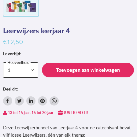
Leerwijzers leerjaar 4
€12,50
Levertijd:
Hoeveelheid
Toevoegen aan winkelwagen
Deel dit:
Delen
Tweet
Deel
Pin
Deel
via
op
op
op
via
13 tot 15 jaar
,
16 tot 20 jaar
JUST READ IT!
Facebook
Twitter
LinkedIn
Pinterest
WhatsApp
Deze Leerwijzerbundel van Leerjaar 4 voor de catechisant bevat
vijf losse Leerwijzers, één van elk thema: