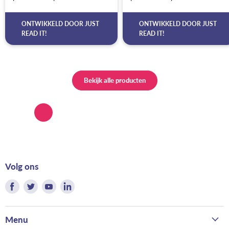
ONTWIKKELD DOOR
JUST
ONTWIKKELD DOOR
JUST
READ IT!
READ IT!
Bekijk alle producten
Volg ons
Vind
Vind
Vind
Vind
ons
ons
ons
ons
op
op
op
op
Menu
Facebook
Twitter
Youtube
LinkedIn