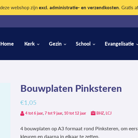
n deze webshop zijn
excl. administratie- en verzendkosten
. Gratis a
Home
Kerk
Gezin
School
Evangelisatie
Bouwplaten Pinksteren
€1,05
4 tot 6 jaar
,
7 tot 9 jaar
,
10 tot 12 jaar
BHZ
,
LCJ
4 bouwplaten op A3 formaat rond Pinksteren, om eerst
kleuren en daarna in elkaar te zetten.