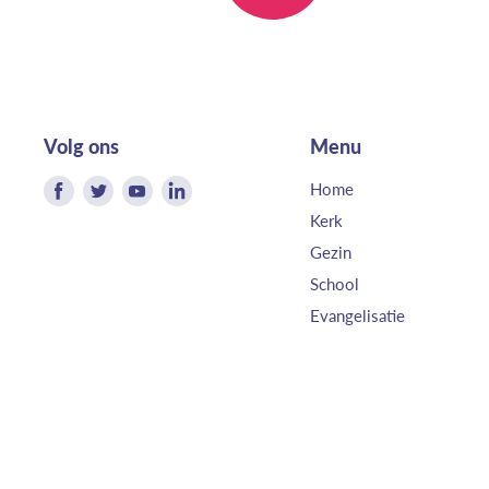
Volg ons
Menu
Vind
Vind
Vind
Vind
Home
ons
ons
ons
ons
Kerk
op
op
op
op
Gezin
Facebook
Twitter
Youtube
LinkedIn
School
Evangelisatie