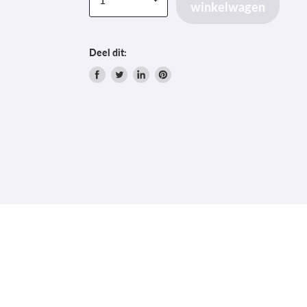
winkelwagen
Deel dit:
Delen
Tweet
Deel
Pin
via
op
op
op
Facebook
Twitter
LinkedIn
Pinterest