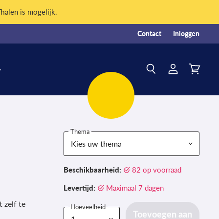
fhalen is mogelijk.
Contact
Inloggen
Account
Winkelw
Zoeken
bekijken
bekijken
Thema
Beschikbaarheid:
82 op voorraad
Levertijd:
Maximaal 7 dagen
 zelf te
Hoeveelheid
Toevoegen aan