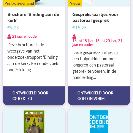
Print-on-demand
Nieuw
Brochure 'Binding aan de
Gesprekskaartjes voor
kerk'
pastoraal gesprek
€9,75
€15,25
21 jaar en ouder
13 tot 15 jaar
,
16 tot 20 jaar
,
21
Deze brochure is de
jaar en ouder
weergave van het
Deze gesprekskaartjes zijn
onderzoeksrapport 'Binding
een hulpmiddel om met
aan de kerk'. Een onderzoek
jongeren een pastoraal
onder leiding...
gesprek te voeren. In de
handleiding...
ONTWIKKELD DOOR
ONTWIKKELD DOOR
CGJO
&
LCJ
GOED IN VORM