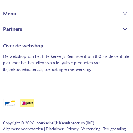
ons
ons
ons
ons
op
op
op
op
Menu
Facebook
Twitter
Youtube
LinkedIn
Home
Partners
Kerk
Bond van Hervormde Zondagsscholen
Gezin
Over de webshop
Landelijk Contact Jeugdwerk
School
De webshop van het Interkerkelijk Kenniscentrum (IKC) is de centrale
Hervormd Jeugdwerk
Evangelisatie
plek voor het bestellen van alle fysieke producten van
Evangeliestek
(bijbelstudie)materiaal, toerusting en verwerking.
Just Read It!
Geloofwaardig opvoeden
Elke Dag Nieuw
Moeskruid
Copyright © 2026 Interkerkelijk Kenniscentrum (IKC).
Algemene voorwaarden
|
Disclaimer
|
Privacy
|
Verzending
|
Terugbetaling