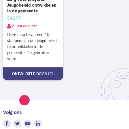
Jeugdbeleid ontwikkelen
in de gemeente
€42,95
21 jaar en ouder
Deze map bevat een 10-
stappenplan om jeugdbeleid
te ontwikkelen in de
gemeente. De gebruiker
wordt...
ONTWIKKELD DOOR
LCJ
Volg ons
Vind
Vind
Vind
Vind