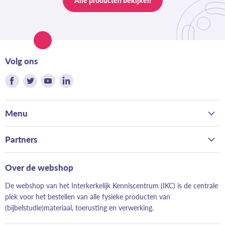
Alle producten bekijken
Volg ons
Vind
Vind
Vind
Vind
ons
ons
ons
ons
op
op
op
op
Menu
Facebook
Twitter
Youtube
LinkedIn
Home
Partners
Kerk
Bond van Hervormde Zondagsscholen
Gezin
Over de webshop
Landelijk Contact Jeugdwerk
School
De webshop van het Interkerkelijk Kenniscentrum (IKC) is de centrale
Hervormd Jeugdwerk
Evangelisatie
plek voor het bestellen van alle fysieke producten van
Evangeliestek
(bijbelstudie)materiaal, toerusting en verwerking.
Just Read It!