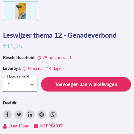
Leswijzer thema 12 - Genadeverbond
€11,95
Beschikbaarheid:
29 op voorraad
Levertijd:
Maximaal 14 dagen
Hoeveelheid
Toevoegen aan winkelwagen
Deel dit:
Delen
Tweet
Deel
Pin
Deel
via
op
op
op
via
13 tot 15 jaar
JUST READ IT!
Facebook
Twitter
LinkedIn
Pinterest
WhatsApp