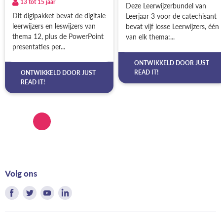
13 tot 15 jaar
Deze Leerwijzerbundel van
Dit digipakket bevat de digitale
Leerjaar 3 voor de catechisant
leerwijzers en leswijzers van
bevat vijf losse Leerwijzers, één
thema 12, plus de PowerPoint
van elk thema:...
presentaties per...
ONTWIKKELD DOOR
JUST
READ IT!
ONTWIKKELD DOOR
JUST
READ IT!
Volg ons
Vind
Vind
Vind
Vind
ons
ons
ons
ons
op
op
op
op