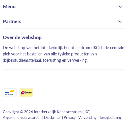
op
op
op
op
Menu
Facebook
Twitter
Youtube
LinkedIn
Home
Partners
Kerk
Bond van Hervormde Zondagsscholen
Gezin
Over de webshop
Landelijk Contact Jeugdwerk
School
De webshop van het Interkerkelijk Kenniscentrum (IKC) is de centrale
Hervormd Jeugdwerk
Evangelisatie
plek voor het bestellen van alle fysieke producten van
Evangeliestek
(bijbelstudie)materiaal, toerusting en verwerking.
Just Read It!
Geloofwaardig opvoeden
Elke Dag Nieuw
Moeskruid
Copyright © 2026 Interkerkelijk Kenniscentrum (IKC).
Algemene voorwaarden
|
Disclaimer
|
Privacy
|
Verzending
|
Terugbetaling