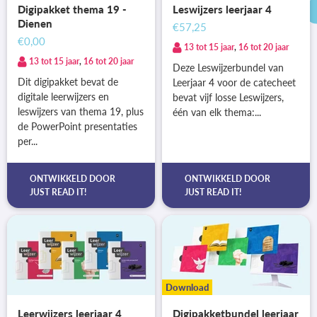
Digipakket thema 19 -
Leswijzers leerjaar 4
Dienen
€57,25
€0,00
13 tot 15 jaar
,
16 tot 20 jaar
13 tot 15 jaar
,
16 tot 20 jaar
Deze Leswijzerbundel van
Dit digipakket bevat de
Leerjaar 4 voor de catecheet
digitale leerwijzers en
bevat vijf losse Leswijzers,
leswijzers van thema 19, plus
één van elk thema:...
de PowerPoint presentaties
per...
ONTWIKKELD DOOR
ONTWIKKELD DOOR
JUST READ IT!
JUST READ IT!
Download
Leerwijzers leerjaar 4
Digipakketbundel leerjaar