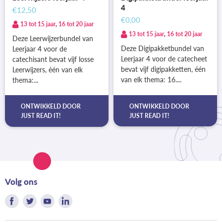
4
€12,50
€0,00
13 tot 15 jaar
,
16 tot 20 jaar
13 tot 15 jaar
,
16 tot 20 jaar
Deze Leerwijzerbundel van
Deze Digipakketbundel van
Leerjaar 4 voor de
Leerjaar 4 voor de catecheet
catechisant bevat vijf losse
bevat vijf digipakketten, één
Leerwijzers, één van elk
van elk thema: 16....
thema:...
ONTWIKKELD DOOR
ONTWIKKELD DOOR
JUST READ IT!
JUST READ IT!
Volg ons
Vind
Vind
Vind
Vind
ons
ons
ons
ons