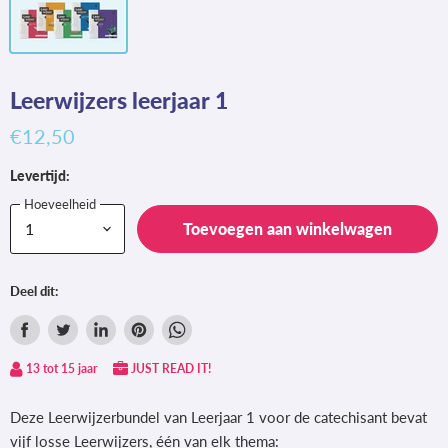
Leerwijzers leerjaar 1
€12,50
Levertijd:
Hoeveelheid
Toevoegen aan winkelwagen
Deel dit:
Delen
Tweet
Deel
Pin
Deel
via
op
op
op
via
13 tot 15 jaar
JUST READ IT!
Facebook
Twitter
LinkedIn
Pinterest
WhatsApp
Deze Leerwijzerbundel van Leerjaar 1 voor de catechisant bevat
vijf losse Leerwijzers, één van elk thema: