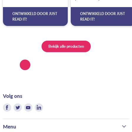
ONTWIKKELD DOOR
JUST
ONTWIKKELD DOOR
JUST
READ IT!
READ IT!
Bekijk alle producten
Volg ons
Vind
Vind
Vind
Vind
ons
ons
ons
ons
op
op
op
op
Menu
Facebook
Twitter
Youtube
LinkedIn