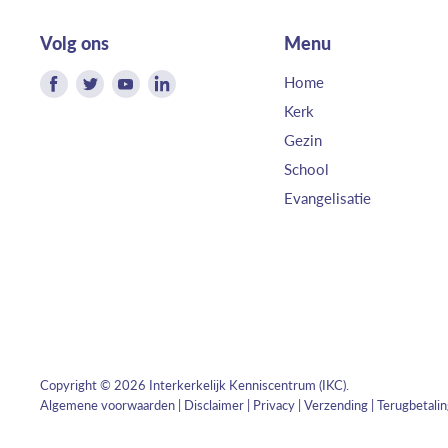
Volg ons
Menu
Vind
Vind
Vind
Vind
Home
ons
ons
ons
ons
Kerk
op
op
op
op
Gezin
Facebook
Twitter
Youtube
LinkedIn
School
Evangelisatie
Copyright © 2026 Interkerkelijk Kenniscentrum (IKC).
Algemene voorwaarden
|
Disclaimer
|
Privacy
|
Verzending
|
Terugbetali