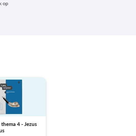
k op
 thema 4 - Jezus
us