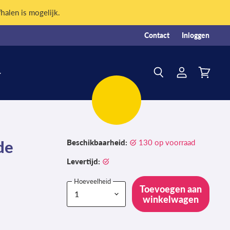
fhalen is mogelijk.
Contact
Inloggen
Account
Winkelw
Zoeken
bekijken
bekijken
de
Beschikbaarheid:
130 op voorraad
Levertijd:
Hoeveelheid
Toevoegen aan
winkelwagen