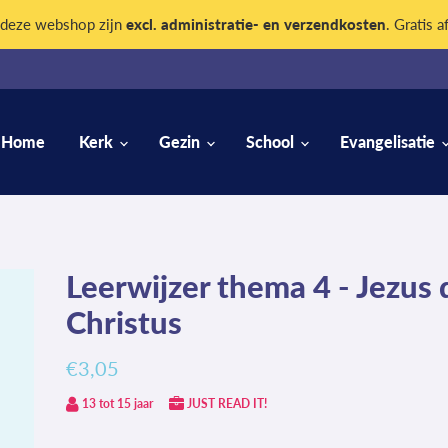
n deze webshop zijn
excl. administratie- en verzendkosten
. Gratis a
Home
Kerk
Gezin
School
Evangelisatie
Leerwijzer thema 4 - Jezus 
Christus
€3,05
13 tot 15 jaar
JUST READ IT!