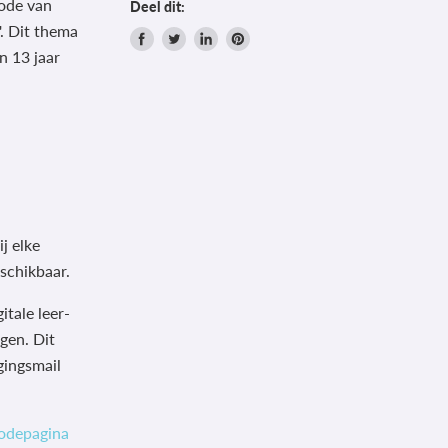
hode van
Deel dit:
'. Dit thema
n 13 jaar
Delen
Tweet
Deel
Pin
via
op
op
op
Facebook
Twitter
LinkedIn
Pinterest
j elke
schikbaar.
itale leer-
gen. Dit
gingsmail
odepagina