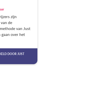
jaar
jzers zijn
 van de
methode van Just
n gaan over het
KELD DOOR
JUST