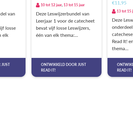
€11,95
10 tot 12 jaar
,
13 tot 15 jaar
13 tot 15 
del van
Deze Leswijzerbundel van
Deze Leswi
Leerjaar 1 voor de catecheet
onderdeel
jf losse
bevat vijf losse Leswijzers,
catechese
n elk
één van elk thema:...
Read It! e
thema...
R
JUST
ONTWIKKELD DOOR
JUST
ONTWIK
READ IT!
READ IT!