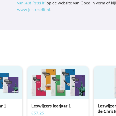
van
Just Read It!
op de website van Goed in vorm of kij
www.justreadit.nl
.
ar 1
Leswijzers leerjaar 1
Leswijzer
de Christ
€57,25