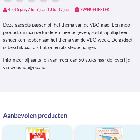
Delen
Tweet
Deel
Pin
Deel
via
op
op
op
via
4 tot 6 jaar
,
7 tot 9 jaar
,
10 tot 12 jaar
EVANGELIESTEK
Facebook
Twitter
LinkedIn
Pinterest
WhatsApp
Deze gadgets passen bij het thema van de VBC-map. Een mooi
product om aan de kinderen mee te geven, zodat zij altijd een
aandenken hebben aan het thema van de VBC-week. De gadget
is beschikbaar als button en als sleutelhanger.
Informeer bij aantallen van meer dan 50 stuks naar de levertijd,
via webshop@ikc.nu.
Aanbevolen producten