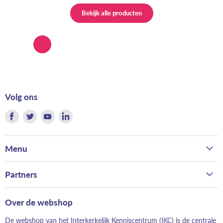
Bekijk alle producten
Volg ons
Vind
Vind
Vind
Vind
ons
ons
ons
ons
op
op
op
op
Menu
Facebook
Twitter
Youtube
LinkedIn
Home
Partners
Kerk
Bond van Hervormde Zondagsscholen
Gezin
Over de webshop
Landelijk Contact Jeugdwerk
School
De webshop van het Interkerkelijk Kenniscentrum (IKC) is de centrale
Hervormd Jeugdwerk