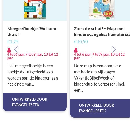
Meegeefboekje 'Welkom
Zoek de schat! - Map met
thuis!'
kinderevangelisatiemateriaa
€1,25
€40,50
4 tot 6 jaar
,
7 tot 9 jaar
,
10 tot 12
4 tot 6 jaar
,
7 tot 9 jaar
,
10 tot 12
jaar
jaar
Het meegeefboekje is een
Deze map is een complete
boekje dat uitgedeeld kan
methode om vijf dagen
worden aan de kinderen aan
VakantieBijbelWeek of
het einde van...
kinderclub te verzorgen, incl.
een...
ONTWIKKELD DOOR
EVANGELIESTEK
ONTWIKKELD DOOR
EVANGELIESTEK