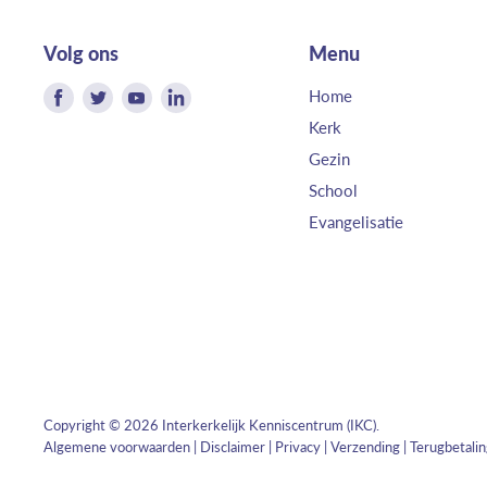
Volg ons
Menu
Vind
Vind
Vind
Vind
Home
ons
ons
ons
ons
Kerk
op
op
op
op
Gezin
Facebook
Twitter
Youtube
LinkedIn
School
Evangelisatie
Copyright © 2026 Interkerkelijk Kenniscentrum (IKC).
Algemene voorwaarden
|
Disclaimer
|
Privacy
|
Verzending
|
Terugbetali