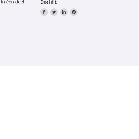
in één deel
Deel dit:
Delen
Tweet
Deel
Pin
via
op
op
op
Facebook
Twitter
LinkedIn
Pinterest