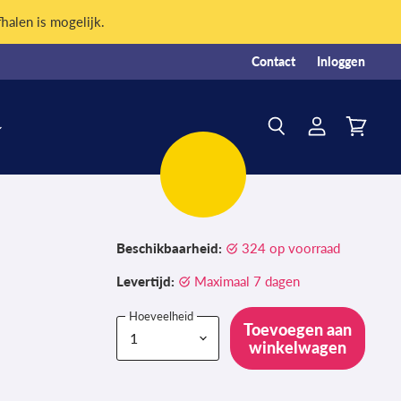
fhalen is mogelijk.
Contact
Inloggen
Account
Winkelw
Zoeken
bekijken
bekijken
Beschikbaarheid:
324 op voorraad
Levertijd:
Maximaal 7 dagen
Hoeveelheid
Toevoegen aan
winkelwagen