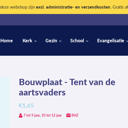
n deze webshop zijn
excl. administratie- en verzendkosten
. Gratis a
Home
Kerk
Gezin
School
Evangelisatie
Bouwplaat - Tent van de
aartsvaders
€1,65
7 tot 9 jaar
,
10 tot 12 jaar
BHZ